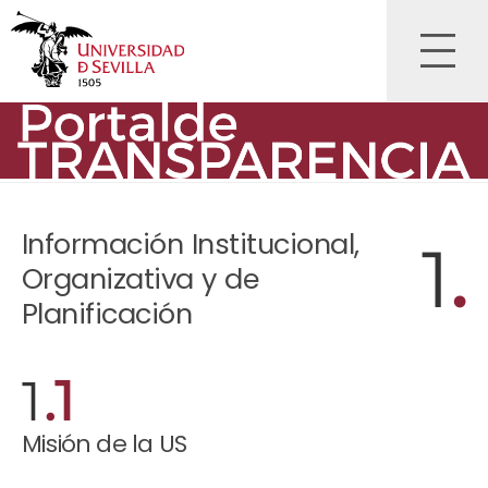
Pasar
Saltar al contenido principal
al
contenido
principal
Información Institucional,
1
.
Organizativa y de
Planificación
1
.1
Misión de la US